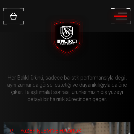
KURUMSAL
ÜRÜNLER
ÜRETİM & TEKNOLOJİ
HAKKIMIZDA
ARGE & İNOVASYON
Yivli Tüfekler
GALERİ
İLETİŞİM
SERTİFİKALAR
Her Balıklı ürünü, sadece balistik performansıyla değil,
Video Galeri
Av Tüfekleri
aynı zamanda görsel estetiği ve dayanıklılığıyla da öne
çıkar.
Talaşlı imalat sonrası, ürünlerimizin dış yüzeyi
Belge ve Sertifikalar
detaylı bir hazırlık sürecinden geçer.
Tabancalar
Kataloglar ve İndirilebilir
Tüm Ürünler
Dökümanlar
//
YüZEY İşLEM VE HAZıRLıK