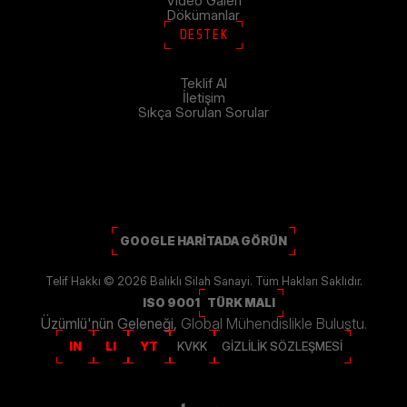
Video Galeri
Dökümanlar
DESTEK
Teklif Al
İletişim
Sıkça Sorulan Sorular
Arama Yapınız
ARA
GOOGLE HARİTADA GÖRÜN
Telif Hakkı © 2026 Balıklı Silah Sanayi. Tüm Hakları Saklıdır.
ISO 9001
TÜRK MALI
Üzümlü'nün Geleneği,
Global Mühendislikle Buluştu.
IN
LI
YT
KVKK
GİZLİLİK SÖZLEŞMESİ