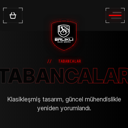
KURUMSAL
ÜRÜNLER
ÜRETİM & TEKNOLOJİ
HAKKIMIZDA
ARGE & İNOVASYON
Yivli Tüfekler
//
TABANCALAR
GALERİ
TABANCALA
İLETİŞİM
SERTİFİKALAR
Video Galeri
Av Tüfekleri
Belge ve Sertifikalar
Tabancalar
Klasikleşmiş tasarım, güncel mühendislikle
yeniden yorumlandı.
Kataloglar ve İndirilebilir
Tüm Ürünler
Dökümanlar